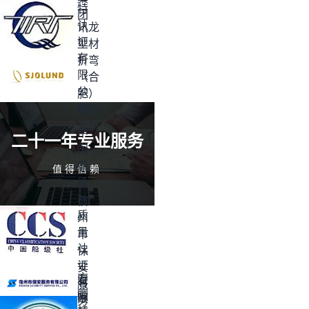
特
团
认
讯龙
证
型材
有
折弯
限
（合
公
肥）
司
有限
公司
中
二十一年专业服务
国
船
值得信赖
级
社
宿
质
州
量
市
认
保
证
安
方
安
有
服
圆
徽
限
务