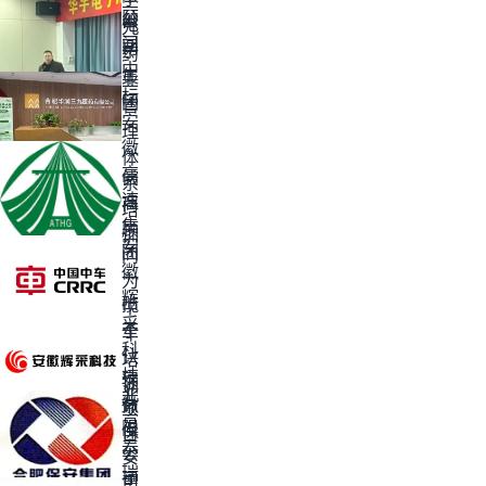
三
公
顾
公
电
九
司
问
司
子
药
中
集
业
标
团
管
安
理
徽
体
高
儒
系
速
商
培
集
顾
训
安
团
问
徽
一
为
辉
揽
中
采
子
车
科
认
培
技
安
证
训
北
有
徽
项
京
限
保
目
泰
公
安
瑞
司
集