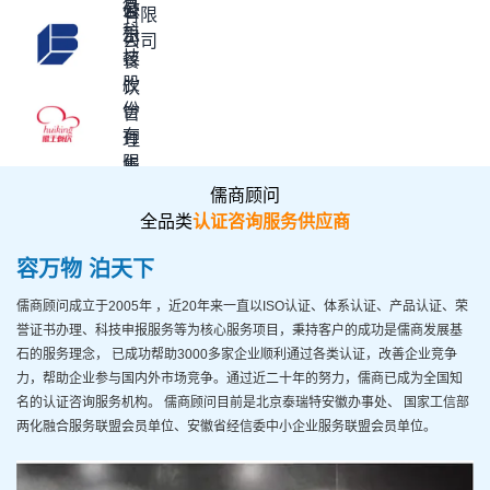
息
徽
公
有限
科
王
司
公司
技
餐
股
饮
份
管
有
理
限
集
公
团
儒商顾问
司
有
全品类
认证咨询服务供应商
限
容万物 泊天下
公
司
儒商顾问
成立于2005年
，近20年来一直以ISO认证、体系认证、产品认证、荣
誉证书办理、科技申报服务等为核心服务项目，秉持客户的成功是儒商发展基
石的服务理念， 已成功帮助
3000多家企业顺利通过各类认证
，改善企业竞争
力，帮助企业参与国内外市场竞争。通过近二十年的努力，儒商已成为全国知
名的认证咨询服务机构。 儒商顾问目前是
北京泰瑞特安徽办事处、 国家工信部
两化融合服务联盟会员单位、安徽省经信委中小企业服务联盟会员单位
。