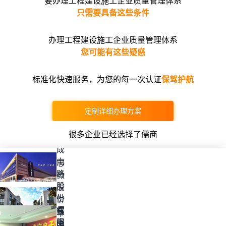
要办理工程建设施工企业质量管理体系
只需要具备这些条件
办理工程建设施工企业质量管理体系
您可能有这些疑惑
标准化快速服务，为您的每一次认证
保驾护航
合
肥
定制详细办理方案
晶
合
很多企业已经选择了儒商
集
成
电
芯
路
微
股
股
份
份
有
儒
有
华
限
商
限
宇