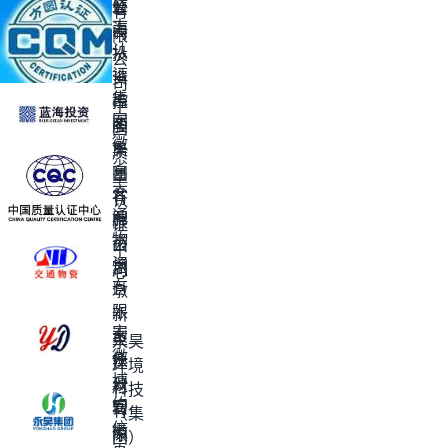
标
蓝
公
有
志
海
司
限
认
投
公
证
资
司
集
控
中
安
团
股
国
徽
集
质
省
团
量
交
合
有
认
通
肥
限
证
物
市
公
中
资
烟
司
心
有
墩
限
新
安
责
型
永昊
徽
任
建
环境
博
公
材
科技
约
司
安
有
（集
信
徽
限
团）