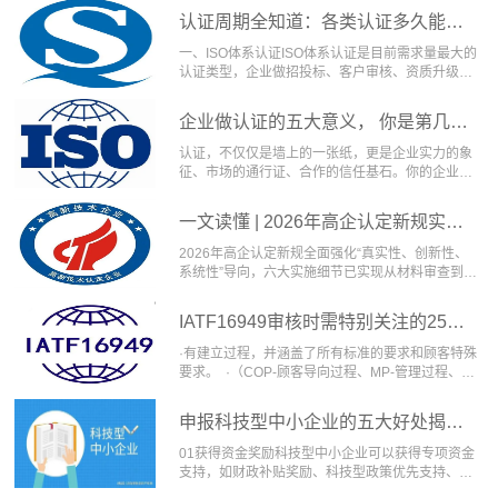
认证周期全知道：各类认证多久能拿证？
一、ISO体系认证ISO体系认证是目前需求量最大的
认证类型，企业做招投标、客户审核、资质升级基
本都需…
企业做认证的五大意义， 你是第几个？
认证，不仅仅是墙上的一张纸，更是企业实力的象
征、市场的通行证、合作的信任基石。你的企业做
到第几条了？…
一文读懂 | 2026年高企认定新规实施细节
2026年高企认定新规全面强化“真实性、创新性、
系统性”导向，六大实施细节已实现从材料审查到数
据穿透…
IATF16949审核时需特别关注的25个问题
·有建立过程，并涵盖了所有标准的要求和顾客特殊
要求。 ·（COP-顾客导向过程、MP-管理过程、
SP…
申报科技型中小企业的五大好处揭秘！
01获得资金奖励科技型中小企业可以获得专项资金
支持，如财政补贴奖励、科技型政策优先支持、研
发费用后补…