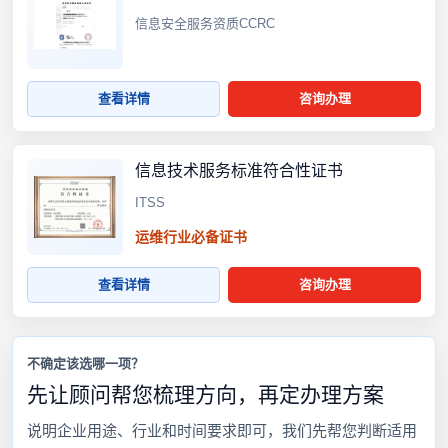
信息安全服务资质CCRC
查看详情
咨询办理
信息技术服务标准符合性证书
ITSS
运维行业必备证书
查看详情
咨询办理
不确定该选哪一项？
先让顾问帮您梳理方向，再定办理方案
说明企业用途、行业和时间要求即可，我们先帮您判断适用