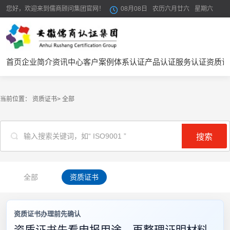
资质证书
您好，欢迎来到儒商顾问集团官网！
08月08日
农历六月廿六
星期六
首页
企业简介
资讯中心
客户案例
体系认证
产品认证
服务认证
资质证
当前位置： 资质证书> 全部
搜索
全部
资质证书
资质证书办理前先确认
资质证书先看申报用途，再整理证明材料