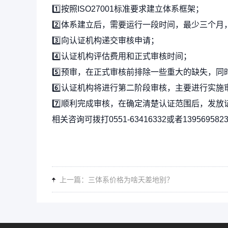
1️⃣按照ISO27001标准要求建立体系框架；
2️⃣体系建立后，需要运行一段时间，最少三个
3️⃣向认证机构递交审核申请；
4️⃣认证机构评估费用和正式审核时间；
5️⃣预审，在正式审核前排除一些重大的缺失，
6️⃣认证机构将进行第二阶段审核，主要进行实
7️⃣顺利完成审核，在确定清楚认证范围后，发放
相关咨询可拨打0551-63416332或者1395695823
上一篇：三体系价格为啥天差地别？