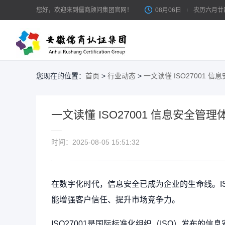
您好，欢迎来到儒商顾问集团官网！
08月06日
农历六月廿
您现在的位置：
首页
>
行业动态
>
一文读懂 ISO27001 
体系认证
体
ISO体系 / 客户审核 / 管理提升
一文读懂 ISO27001 信息安全管
IS
产品认证
时间：2025-08-05 15:51:32
市场准入 / 平台上架 / 出口合规
服务认证
在数字化时代，信息安全已成为企业的生命线。IS
服务能力 / 售后评价 / 信息技术服务
能增强客户信任、提升市场竞争力。
ISO27001是国际标准化组织（ISO）发布