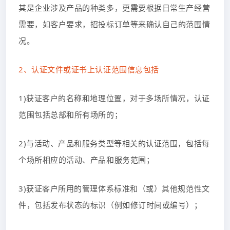
其是企业涉及产品的种类多，更需要根据日常生产经营
需要，如客户要求，招投标订单等来确认自己的范围情
况。
2、认证文件或证书上认证范围信息包括
1)获证客户的名称和地理位置，对于多场所情况，认证
范围包括总部和所有场所的；
2)与活动、产品和服务类型等相关的认证范围，包括每
个场所相应的活动、产品和服务范围；
3)获证客户所用的管理体系标准和（或）其他规范性文
件，包括发布状态的标识（例如修订时间或编号）；