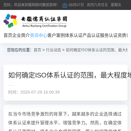
您好，欢迎来到儒商顾问集团官网！
08月07日
农历六月廿五
星期五
首页
企业简介
资讯中心
客户案例
体系认证
产品认证
服务认证
资质证
您现在的位置：
首页
>
行业动态
>
如何确定ISO体系认证的范围，最大
如何确定ISO体系认证的范围，最大程度
时间：2025-07-29 16:00:39
在当今市场竞争激烈的背景下，越来越多的企业选择通过
体系认证来提升管理水平、增强竞争力。然而，在确定体