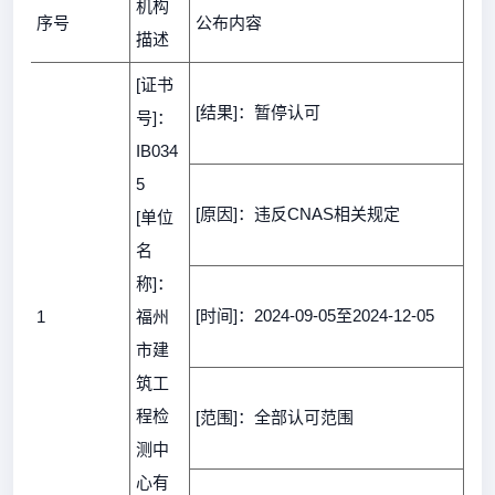
机构
序号
公布内容
描述
[证书
[结果]：暂停认可
号]：
IB034
5
[原因]：违反CNAS相关规定
[单位
名
称]：
[时间]：2024-09-05至2024-12-05
1
福州
市建
筑工
程检
[范围]：全部认可范围
测中
心有