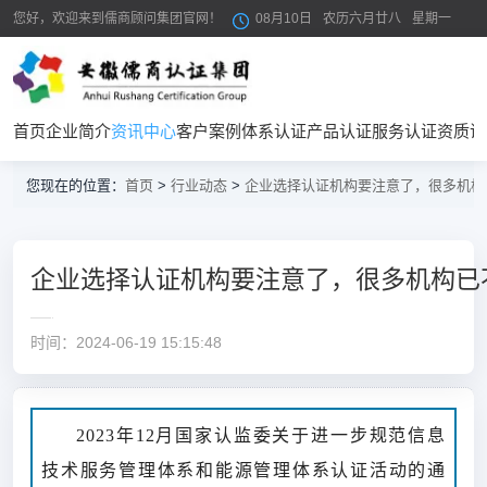
您好，欢迎来到儒商顾问集团官网！
08月10日
农历六月廿八
星期一
首页
企业简介
资讯中心
客户案例
体系认证
产品认证
服务认证
资质证
您现在的位置：
首页
>
行业动态
>
企业选择认证机构要注意了，很多机构
企业选择认证机构要注意了，很多机构已
时间：2024-06-19 15:15:48
2023年12月国家认监委关于进一步规范信息
技术服务管理体系和能源管理体系认证活动的通