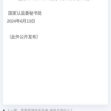
国家认监委秘书处
2024年6月13日
（此件公开发布）
上一篇：质量管理体系外审-审核员怕什么？