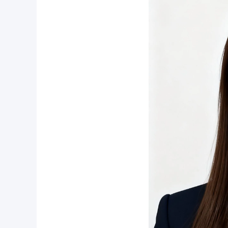
资质证书
投标证明 / 客户准入 / 材料辅导
实验室认可
CMA / CNAS / ISO17025