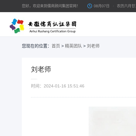
您好，欢迎来到儒商顾问集团官网！
08月07日
农历六月廿
您现在的位置：
首页
>
精英团队
>
刘老师
体系认证
体
ISO体系 / 客户审核 / 管理提升
刘老师
IS
产品认证
时间：2024-01-16 15:51:46
市场准入 / 平台上架 / 出口合规
服务认证
服务能力 / 售后评价 / 信息技术服务