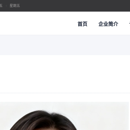
五
星期五
首页
企业简介
系认证
O体系 / 客户审核 / 管理提升
质量管理体系认证
汽车行业质量管理体系认
两化融合管理体系
职业健康安全管理体系认