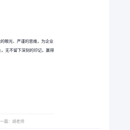
锐的眼光、严谨的思维，为企业
处，无不留下深刻的印记，赢得
一篇：胡老师