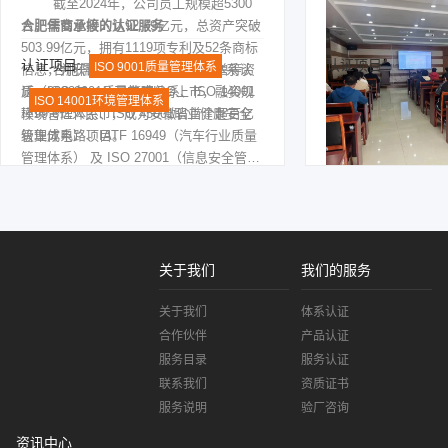
截至2024年，公司员工规模超5300
题找不足；经过一段
人，年营业收入达92.49亿元，总资产突破
合肥儒商承接的认证服务
微公司领导对儒商顾
503.99亿元，拥有1119项专利及52条商标
赞不绝口，并签订长
认证项目:
认证项目:
ISO 9001质量管理体系
信息，并获评高新技术企业、独角兽等资
合肥儒商为晶合集成提供 三体系认
质。2023年，公司完成IPO上市，融资规
证（ISO 9001质量管理体系、ISO 14001
ISO 14001环境管理体系
模99.6亿人民币，成为安徽省首个超百亿
环境管理体系、ISO 45001职业健康安全
级集成电路项目。
管理体系）、IATF 16949（汽车行业质量
ISO 45001职业健康安全管理体系
管理体系） 及 ISO 27001（信息安全管理
IATF 16949
ISO 27001
体系） 认证服务。这些认证有助于晶合集
成进一步提升生产标准化水平、信息安全
保障能力及汽车电子领域的产品竞争力，
符合其高新技术企业对国际标准化的需
求。
关于我们
我们的服务
关于我们
体系认证
合作伙伴
产品认证
服务目录
服务认证
联系我们
资质证书
服务说明
验厂咨询
资讯中心