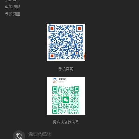
政策法规
专题页面
手机官网
儒商认证微信号
儒商服务热线：