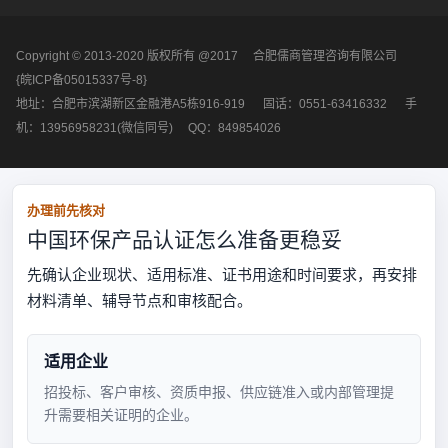
Copyright © 2013-2020 版权所有 @2017
合肥儒商管理咨询有限公司
{皖ICP备05015337号-8}
地址：合肥市滨湖新区金融港A5栋916-919
固话：0551-63416332
手
机：13956958231(微信同号)
QQ：849854026
办理前先核对
中国环保产品认证怎么准备更稳妥
先确认企业现状、适用标准、证书用途和时间要求，再安排
材料清单、辅导节点和审核配合。
适用企业
招投标、客户审核、资质申报、供应链准入或内部管理提
升需要相关证明的企业。