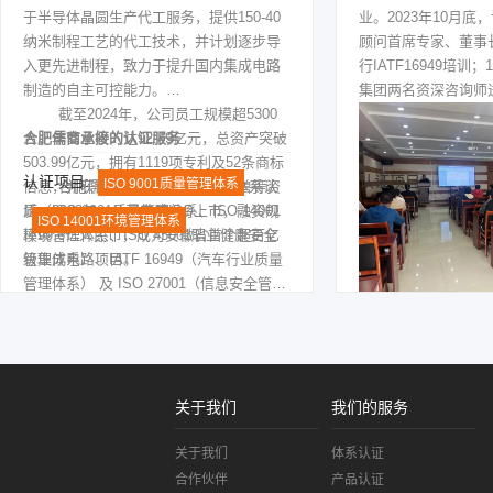
于半导体晶圆生产代工服务，提供150-40
业。2023年10月
纳米制程工艺的代工技术，并计划逐步导
顾问首席专家、董事
入更先进制程，致力于提升国内集成电路
行IATF16949培训
制造的自主可控能力。
集团两名资深咨询师
截至2024年，公司员工规模超5300
题找不足；经过一段
人，年营业收入达92.49亿元，总资产突破
合肥儒商承接的认证服务
微公司领导对儒商顾
503.99亿元，拥有1119项专利及52条商标
赞不绝口，并签订长
认证项目:
认证项目:
ISO 9001质量管理体系
信息，并获评高新技术企业、独角兽等资
合肥儒商为晶合集成提供 三体系认
质。2023年，公司完成IPO上市，融资规
证（ISO 9001质量管理体系、ISO 14001
ISO 14001环境管理体系
模99.6亿人民币，成为安徽省首个超百亿
环境管理体系、ISO 45001职业健康安全
级集成电路项目。
管理体系）、IATF 16949（汽车行业质量
ISO 45001职业健康安全管理体系
管理体系） 及 ISO 27001（信息安全管理
IATF 16949
ISO 27001
体系） 认证服务。这些认证有助于晶合集
成进一步提升生产标准化水平、信息安全
保障能力及汽车电子领域的产品竞争力，
符合其高新技术企业对国际标准化的需
求。
关于我们
我们的服务
关于我们
体系认证
合作伙伴
产品认证