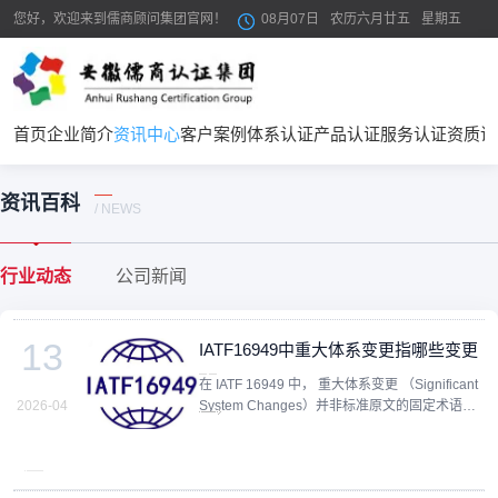
您好，欢迎来到儒商顾问集团官网！
08月07日
农历六月廿五
星期五
首页
企业简介
资讯中心
客户案例
体系认证
产品认证
服务认证
资质证
资讯百科
/ NEWS
行业动态
公司新闻
行业动态
13
IATF16949中重大体系变更指哪些变更
在 IATF 16949 中， 重大体系变更 （Significant
2026-04
System Changes）并非标准原文的固定术语，
而是结合 8.2.1 顾客沟通、8.3.6 设计和开发更
改、8.5.6 更改的控制、6.3 更改的策划 等条款，
以及主机厂（OEM）顾客特定要求（CSR）