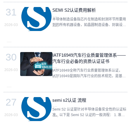
31
SEMI S2认证费用解析
半导体制造设备指芯片在制造和封测环节所要用
2026-03
到的所有机器设备，如晶圆制造设备、封装设备
和测试设备等。常见的有：光刻机、刻蚀机、薄
膜沉积设备、清洗机、离子注入机、尾气处理设
备、测试设备等。半导体制造设备作为半导体行
业产业链的支撑环节，其重要地位不言而喻。 随
着芯片集成度越来越高，复杂
30
IATF16949汽车行业质量管理体系——
汽车行业必备的资质认证证书
2026-03
IATF16949全称汽车行业质量管理体系认证，
IATF16949是国际汽车行业的技术规范，是基于
ISO9001的基础，加进了汽车行业的技术规范，
此规范完全和ISO9001：2015保持一致。但更重
于缺陷防范，减少在汽车零部件供应链中容易产
生的质量波动和浪费。 IATF16949
27
semi s2认证 流程
Semi S2 认证是针对半导体设备安全性的认证标
2026-03
准。以下是 Semi S2 认证的一般流程： 1. 准备
文件：供应商需要准备一系列文件，包括设备规
格书、设计图纸、使用手册、安全相关资料等。