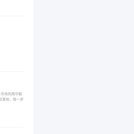
申报科技型中小企业的…
2026-04
01获得资金奖励科技型中小企业可以
获得专…
在市场风雨中稳
CE认证有效期多久？…
目落地，每一步
2026-04
很多客户做CE时，最常问的一句话就
是：“…