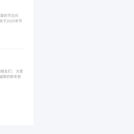
诚挚的节日问
于2025年节
朋友们： 大家
认证周期全知道：各类…
诚挚的新年祝
2026-05
一、ISO体系认证ISO体系认证是目前
需…
企业做认证的五大意义…