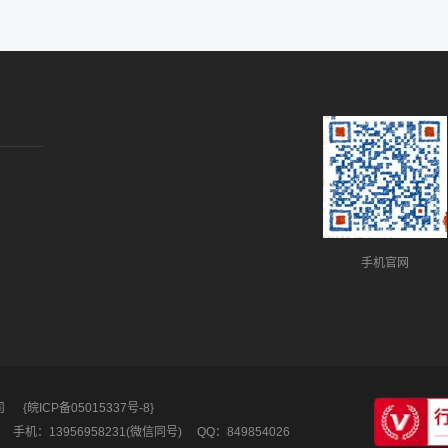
手机官网
司
{皖ICP备05015337号-8}
手机：13956958231(微信同号)
QQ：849854026