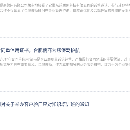
儒商顾问有限公司荣幸地接受了安徽东超联创科技有限公司的诚挚邀请，参与其即将
合作不仅彰显了合肥儒商顾问在企业管理咨询、供应链优化及合规性审核领域的专业
发展与合作上迈出了坚实的一步。 本次验厂培训旨在提升安徽东超联创科技有限公
合同重信用证书，合肥儒商为您保驾护航！
办理“守合同重信用”证书是企业展现其诚信经营、严格履行合同承诺的重要凭证，对
场竞争力具有重要意义。合肥儒商，作为本地知名的商务服务机构，致力于为企业提
与咨询服务，特别在协助企业办理“守合同重信用”证书方面，拥有丰富的经验和高
问对关于举办客户验厂应对知识培训班的通知