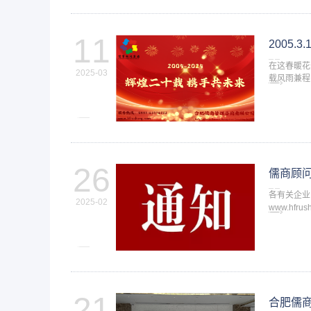
资质证书
投标证明 / 客户准入 / 材料辅导
11
2005.
实验室认可
在这春暖花
2025-03
载风雨兼程
CMA / CNAS / ISO17025
企业的成长
26
儒商顾
各有关企业
2025-02
www.hf
批准后，由
21
合肥儒