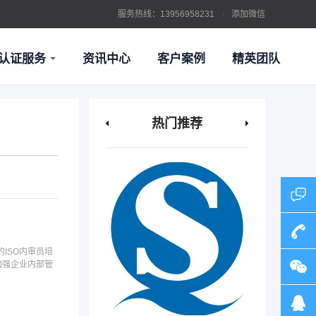
服务热线：13956958231
添加微信
认证服务
资讯中心
客户案例
精英团队
CE认证有效期多久？…
2026-04
很多客户做CE时，最常问的一句话就
热门推荐
是：“…
证
环境管理体系认证
ISO内审员培
加强企业内部管
13956
13956
证
信息技术服务管理体系认证