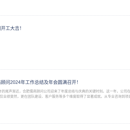
问开工大吉！
顾问2024年工作总结及年会圆满召开！
24年的尾声渐近，合肥儒商顾问公司迎来了年度总结与庆典的关键时刻。这一年，公司
仅业绩斐然，更在团队建设、客户服务等多个维度取得了显著成就。从专业咨询到项
商人的智慧与汗水。而今，它不仅是对过去一年辛勤付出的致敬，更是对未来征