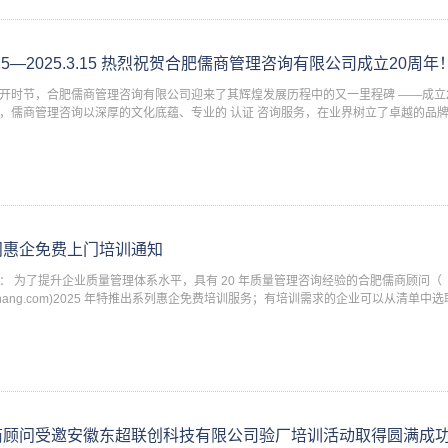
信息安全管理体系认证
工程建设施工企业质量管
3.15—2025.3.15 热烈祝贺合肥儒商管理咨询有限公司成立20周年
开时节，合肥儒商管理咨询有限公司迎来了其辉煌发展历程中的又一里程碑 ——成立
食品安全管理体系认证
，儒商管理咨询以深厚的文化底蕴、专业的 认证 咨询服务，在业界树立了卓越的品
与发展贡献了不可磨灭的力量。 二十年薪火相传，铸就管理咨询典范 自 2
问惠企免费上门培训通知
： 为了提升企业质量管理体系水平，具有 20 年质量管理咨询经验的合肥儒商顾问（
rushang.com)2025 年特推出系列惠企免费培训服务；有培训需求的企业可以从清单
儒商顾问统一安排培训。每个企业每年限申请培训一次。申请培训
商顾问受邀安徽东超联创科技有限公司验厂培训活动取得圆满成