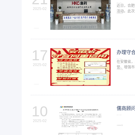
近日，合肥
2025-02
活动。此次
双方在企业
17
办理守
在安徽省，
2025-02
誉、增强市
的商务支持
10
儒商顾
2025-02