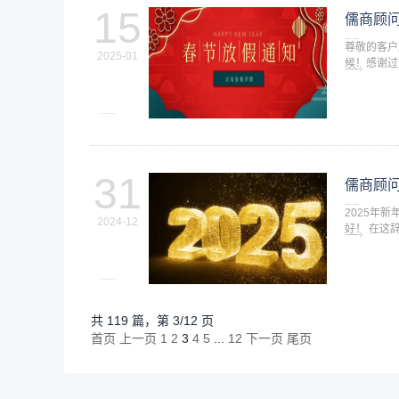
15
儒商顾
尊敬的客户
2025-01
候！感谢过
假日安排的
31
儒商顾问
2025年
2024-12
好！ 在这
福！愿大家
共 119 篇，第 3/12 页
首页
上一页
1
2
3
4
5
...
12
下一页
尾页