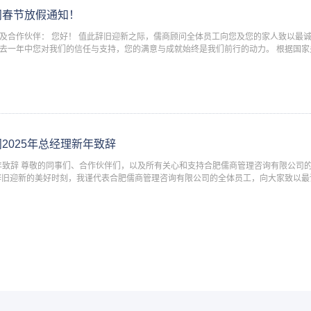
问春节放假通知！
及合作伙伴： 您好！ 值此辞旧迎新之际，儒商顾问全体员工向您及您的家人致以最
去一年中您对我们的信任与支持，您的满意与成就始终是我们前行的动力。 根据国家关
通知，并结合我司实际情况，现将儒商顾问2025年新年放假安排通知如下：
2025年总经理新年致辞
新年致辞 尊敬的同事们、合作伙伴们，以及所有关心和支持合肥儒商管理咨询有限公司的
辞旧迎新的美好时刻，我谨代表合肥儒商管理咨询有限公司的全体员工，向大家致以最
在新的一年里，身体健康，工作顺利，家庭幸福，万事如意！ 回望过去的一