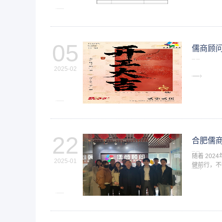
05
儒商顾
2025-02
22
合肥儒商
随着 20
2025-01
健前行，不
都凝聚着儒