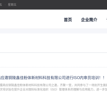
五
星期五
首页
企业简介
系认证
O体系 / 客户审核 / 管理提升
质量管理体系认证
汽车行业质量管理体系认
商应邀铜陵鑫佳粉体新材料科技有限公司进行ISO内审员培训！！
儒商应铜陵鑫佳粉体新材料科技有限公司之邀，齐聚一堂，共同参与了一场别开生面的
次培训旨在提升企业对国际标准化组织（ISO）管理体系的理解与应用能力，进一步
品质量与服务标准达到国际认可水平。 本次培训特别邀请了ISO管理体系培
两化融合管理体系
职业健康安全管理体系认